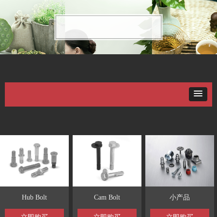
Hub Bolt
Cam Bolt
小产品